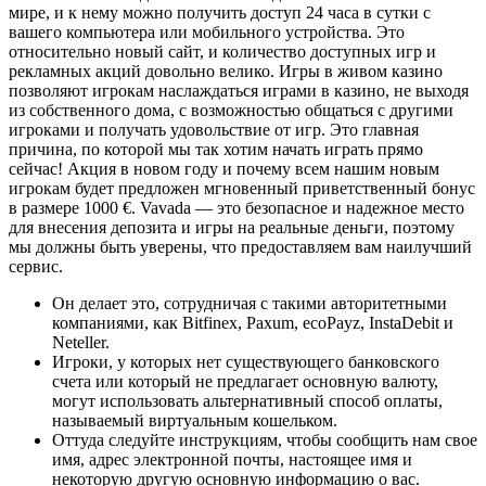
мире, и к нему можно получить доступ 24 часа в сутки с
вашего компьютера или мобильного устройства. Это
относительно новый сайт, и количество доступных игр и
рекламных акций довольно велико. Игры в живом казино
позволяют игрокам наслаждаться играми в казино, не выходя
из собственного дома, с возможностью общаться с другими
игроками и получать удовольствие от игр. Это главная
причина, по которой мы так хотим начать играть прямо
сейчас! Акция в новом году и почему всем нашим новым
игрокам будет предложен мгновенный приветственный бонус
в размере 1000 €. Vavada — это безопасное и надежное место
для внесения депозита и игры на реальные деньги, поэтому
мы должны быть уверены, что предоставляем вам наилучший
сервис.
Он делает это, сотрудничая с такими авторитетными
компаниями, как Bitfinex, Paxum, ecoPayz, InstaDebit и
Neteller.
Игроки, у которых нет существующего банковского
счета или который не предлагает основную валюту,
могут использовать альтернативный способ оплаты,
называемый виртуальным кошельком.
Оттуда следуйте инструкциям, чтобы сообщить нам свое
имя, адрес электронной почты, настоящее имя и
некоторую другую основную информацию о вас.