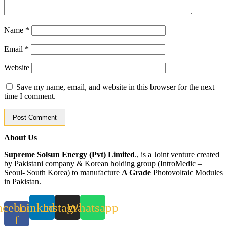
Name
*
Email
*
Website
Save my name, email, and website in this browser for the next
time I comment.
About Us
Supreme Solsun Energy (Pvt) Limited
., is a Joint venture created
by Pakistani company & Korean holding group (IntroMedic –
Seoul- South Korea) to manufacture
A Grade
Photovoltaic Modules
in Pakistan.
acebook-
Linkedin
Instagram
Whatsapp
f