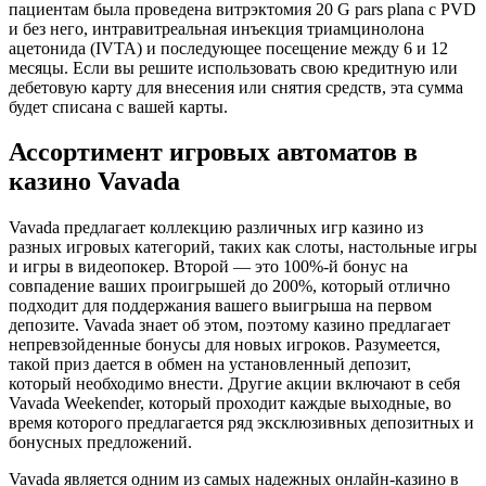
пациентам была проведена витрэктомия 20 G pars plana с PVD
и без него, интравитреальная инъекция триамцинолона
ацетонида (IVTA) и последующее посещение между 6 и 12
месяцы. Если вы решите использовать свою кредитную или
дебетовую карту для внесения или снятия средств, эта сумма
будет списана с вашей карты.
Ассортимент игровых автоматов в
казино Vavada
Vavada предлагает коллекцию различных игр казино из
разных игровых категорий, таких как слоты, настольные игры
и игры в видеопокер. Второй — это 100%-й бонус на
совпадение ваших проигрышей до 200%, который отлично
подходит для поддержания вашего выигрыша на первом
депозите. Vavada знает об этом, поэтому казино предлагает
непревзойденные бонусы для новых игроков. Разумеется,
такой приз дается в обмен на установленный депозит,
который необходимо внести. Другие акции включают в себя
Vavada Weekender, который проходит каждые выходные, во
время которого предлагается ряд эксклюзивных депозитных и
бонусных предложений.
Vavada является одним из самых надежных онлайн-казино в