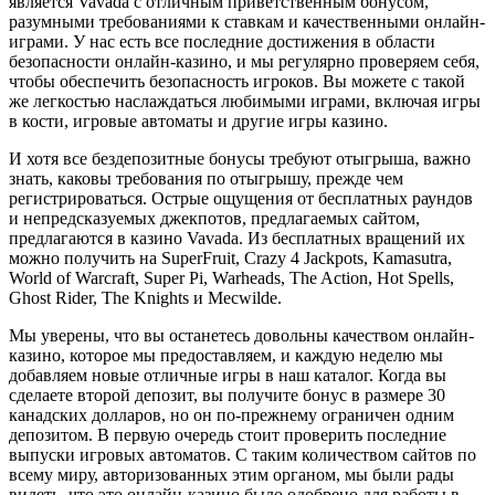
является Vavada с отличным приветственным бонусом,
разумными требованиями к ставкам и качественными онлайн-
играми. У нас есть все последние достижения в области
безопасности онлайн-казино, и мы регулярно проверяем себя,
чтобы обеспечить безопасность игроков. Вы можете с такой
же легкостью наслаждаться любимыми играми, включая игры
в кости, игровые автоматы и другие игры казино.
И хотя все бездепозитные бонусы требуют отыгрыша, важно
знать, каковы требования по отыгрышу, прежде чем
регистрироваться. Острые ощущения от бесплатных раундов
и непредсказуемых джекпотов, предлагаемых сайтом,
предлагаются в казино Vavada. Из бесплатных вращений их
можно получить на SuperFruit, Crazy 4 Jackpots, Kamasutra,
World of Warcraft, Super Pi, Warheads, The Action, Hot Spells,
Ghost Rider, The Knights и Mecwilde.
Мы уверены, что вы останетесь довольны качеством онлайн-
казино, которое мы предоставляем, и каждую неделю мы
добавляем новые отличные игры в наш каталог. Когда вы
сделаете второй депозит, вы получите бонус в размере 30
канадских долларов, но он по-прежнему ограничен одним
депозитом. В первую очередь стоит проверить последние
выпуски игровых автоматов. С таким количеством сайтов по
всему миру, авторизованных этим органом, мы были рады
видеть, что это онлайн-казино было одобрено для работы в