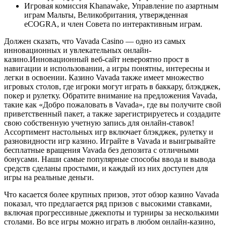
Игровая комиссия Khanawake, Управление по азартным
играм Мальты, Великобритания, утвержденная
eCOGRA, и член Совета по интерактивным играм.
Должен сказать, что Vavada Casino — одно из самых
инновационных и увлекательных онлайн-
казино.Инновационный веб-сайт невероятно прост в
навигации и использовании, а игры понятны, интересны и
легки в освоении. Казино Vavada также имеет множество
игровых столов, где игроки могут играть в баккару, блэкджек,
покер и рулетку. Обратите внимание на предложения Vavada,
такие как «Добро пожаловать в Vavada», где вы получите свой
приветственный пакет, а также зарегистрируетесь и создадите
свою собственную учетную запись для онлайн-ставок!
Ассортимент настольных игр включает блэкджек, рулетку и
разновидности игр казино. Играйте в Vavada и выигрывайте
бесплатные вращения Vavada без депозита с отличными
бонусами. Наши самые популярные способы ввода и вывода
средств сделаны простыми, и каждый из них доступен для
игры на реальные деньги.
Что касается более крупных призов, этот обзор казино Vavada
показал, что предлагается ряд призов с высокими ставками,
включая прогрессивные джекпоты и турниры за несколькими
столами. Во все игры можно играть в любом онлайн-казино,