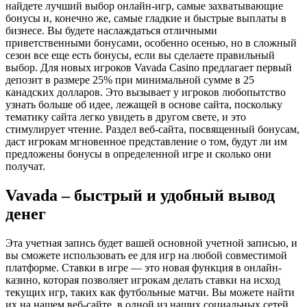
найдете лучший выбор онлайн-игр, самые захватывающие
бонусы и, конечно же, самые гладкие и быстрые выплаты в
бизнесе. Вы будете наслаждаться отличными
приветственными бонусами, особенно осенью, но в сложный
сезон все еще есть бонусы, если вы сделаете правильный
выбор. Для новых игроков Vavada Casino предлагает первый
депозит в размере 25% при минимальной сумме в 25
канадских долларов. Это вызывает у игроков любопытство
узнать больше об идее, лежащей в основе сайта, поскольку
тематику сайта легко увидеть в другом свете, и это
стимулирует чтение. Раздел веб-сайта, посвященный бонусам,
даст игрокам мгновенное представление о том, будут ли им
предложены бонусы в определенной игре и сколько они
получат.
Vavada – быстрый и удобный вывод
денег
Эта учетная запись будет вашей основной учетной записью, и
вы сможете использовать ее для игр на любой совместимой
платформе. Ставки в игре — это новая функция в онлайн-
казино, которая позволяет игрокам делать ставки на исход
текущих игр, таких как футбольные матчи. Вы можете найти
их на нашем веб-сайте, в одной из наших социальных сетей