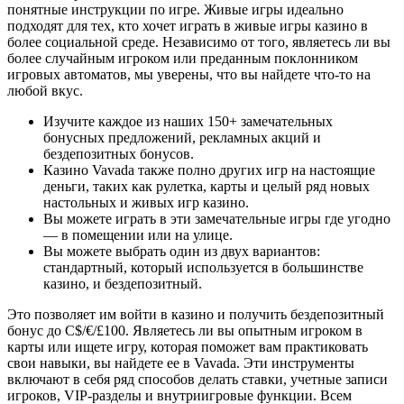
понятные инструкции по игре. Живые игры идеально
подходят для тех, кто хочет играть в живые игры казино в
более социальной среде. Независимо от того, являетесь ли вы
более случайным игроком или преданным поклонником
игровых автоматов, мы уверены, что вы найдете что-то на
любой вкус.
Изучите каждое из наших 150+ замечательных
бонусных предложений, рекламных акций и
бездепозитных бонусов.
Казино Vavada также полно других игр на настоящие
деньги, таких как рулетка, карты и целый ряд новых
настольных и живых игр казино.
Вы можете играть в эти замечательные игры где угодно
— в помещении или на улице.
Вы можете выбрать один из двух вариантов:
стандартный, который используется в большинстве
казино, и бездепозитный.
Это позволяет им войти в казино и получить бездепозитный
бонус до C$/€/£100. Являетесь ли вы опытным игроком в
карты или ищете игру, которая поможет вам практиковать
свои навыки, вы найдете ее в Vavada. Эти инструменты
включают в себя ряд способов делать ставки, учетные записи
игроков, VIP-разделы и внутриигровые функции. Всем