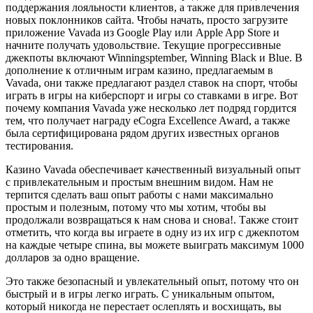
поддержания лояльности клиентов, а также для привлечения
новых поклонников сайта. Чтобы начать, просто загрузите
приложение Vavada из Google Play или Apple App Store и
начните получать удовольствие. Текущие прогрессивные
джекпоты включают Winningsptember, Winning Black и Blue. В
дополнение к отличным играм казино, предлагаемым в
Vavada, они также предлагают раздел ставок на спорт, чтобы
играть в игры на киберспорт и игры со ставками в игре. Вот
почему компания Vavada уже несколько лет подряд гордится
тем, что получает награду eCogra Excellence Award, а также
была сертифицирована рядом других известных органов
тестирования.
Казино Vavada обеспечивает качественный визуальный опыт
с привлекательным и простым внешним видом. Нам не
терпится сделать ваш опыт работы с нами максимально
простым и полезным, потому что мы хотим, чтобы вы
продолжали возвращаться к нам снова и снова!. Также стоит
отметить, что когда вы играете в одну из их игр с джекпотом
на каждые четыре спина, вы можете выиграть максимум 1000
долларов за одно вращение.
Это также безопасный и увлекательный опыт, потому что он
быстрый и в игры легко играть. С уникальным опытом,
который никогда не перестает ослеплять и восхищать, вы