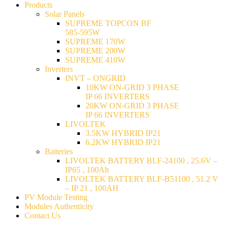
Products
Solar Panels
SUPREME TOPCON BF
585-595W
SUPREME 170W
SUPREME 200W
SUPREME 410W
Inverters
INVT – ONGRID
10KW ON-GRID 3 PHASE
IP 66 INVERTERS
20KW ON-GRID 3 PHASE
IP 66 INVERTERS
LIVOLTEK
3.5KW HYBRID IP21
6.2KW HYBRID IP21
Batteries
LIVOLTEK BATTERY BLF-24100 , 25.6V –
IP65 , 100Ah
LIVOLTEK BATTERY BLF-B51100 , 51.2 V
– IP 21 , 100AH
PV Module Testing
Modules Authenticity
Contact Us