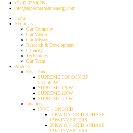
+9242 37630768
info@supremesolsunenergy.com
Home
About Us
Our Company
Our Vision
Our Mission
Research & Development
Capacity
Technology
Our Team
Products
Solar Panels
SUPREME TOPCON BF
585-595W
SUPREME 170W
SUPREME 200W
SUPREME 410W
Inverters
INVT – ONGRID
10KW ON-GRID 3 PHASE
IP 66 INVERTERS
20KW ON-GRID 3 PHASE
IP 66 INVERTERS