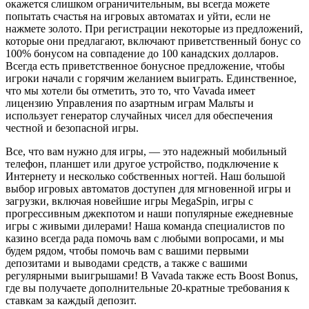
окажется слишком ограничительным, вы всегда можете
попытать счастья на игровых автоматах и ​​уйти, если не
нажмете золото. При регистрации некоторые из предложений,
которые они предлагают, включают приветственный бонус со
100% бонусом на совпадение до 100 канадских долларов.
Всегда есть приветственное бонусное предложение, чтобы
игроки начали с горячим желанием выиграть. Единственное,
что мы хотели бы отметить, это то, что Vavada имеет
лицензию Управления по азартным играм Мальты и
использует генератор случайных чисел для обеспечения
честной и безопасной игры.
Все, что вам нужно для игры, — это надежный мобильный
телефон, планшет или другое устройство, подключение к
Интернету и несколько собственных ногтей. Наш большой
выбор игровых автоматов доступен для мгновенной игры и
загрузки, включая новейшие игры MegaSpin, игры с
прогрессивным джекпотом и наши популярные ежедневные
игры с живыми дилерами! Наша команда специалистов по
казино всегда рада помочь вам с любыми вопросами, и мы
будем рядом, чтобы помочь вам с вашими первыми
депозитами и выводами средств, а также с вашими
регулярными выигрышами! В Vavada также есть Boost Bonus,
где вы получаете дополнительные 20-кратные требования к
ставкам за каждый депозит.