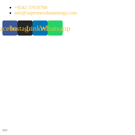
Skip
+9242 37630768
to
info@supremesolsunenergy.com
content
acebook
Instagram
Linkedin
Whatsapp