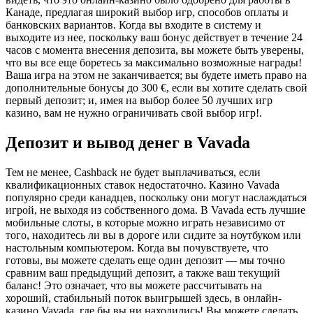
Канаде, предлагая широкий выбор игр, способов оплаты и
банковских вариантов. Когда вы входите в систему и
выходите из нее, поскольку ваш бонус действует в течение 24
часов с момента внесения депозита, вы можете быть уверены,
что вы все еще боретесь за максимально возможные награды!
Ваша игра на этом не заканчивается; вы будете иметь право на
дополнительные бонусы до 300 €, если вы хотите сделать свой
первый депозит; и, имея на выбор более 50 лучших игр
казино, вам не нужно ограничивать свой выбор игр!.
Депозит и вывод денег в Vavada
Тем не менее, Cashback не будет выплачиваться, если
квалификационных ставок недостаточно. Казино Vavada
популярно среди канадцев, поскольку они могут наслаждаться
игрой, не выходя из собственного дома. В Vavada есть лучшие
мобильные слоты, в которые можно играть независимо от
того, находитесь ли вы в дороге или сидите за ноутбуком или
настольным компьютером. Когда вы почувствуете, что
готовы, вы можете сделать еще один депозит — мы точно
сравним ваш предыдущий депозит, а также ваш текущий
баланс! Это означает, что вы можете рассчитывать на
хороший, стабильный поток выигрышей здесь, в онлайн-
казино Vavada, где бы вы ни находились! Вы можете сделать