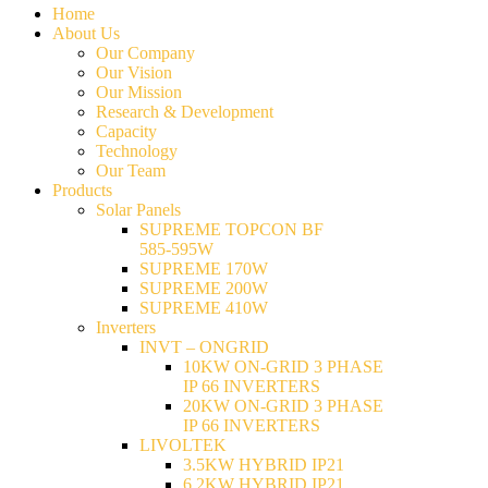
Home
About Us
Our Company
Our Vision
Our Mission
Research & Development
Capacity
Technology
Our Team
Products
Solar Panels
SUPREME TOPCON BF
585-595W
SUPREME 170W
SUPREME 200W
SUPREME 410W
Inverters
INVT – ONGRID
10KW ON-GRID 3 PHASE
IP 66 INVERTERS
20KW ON-GRID 3 PHASE
IP 66 INVERTERS
LIVOLTEK
3.5KW HYBRID IP21
6.2KW HYBRID IP21