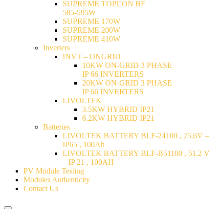
SUPREME TOPCON BF
585-595W
SUPREME 170W
SUPREME 200W
SUPREME 410W
Inverters
INVT – ONGRID
10KW ON-GRID 3 PHASE
IP 66 INVERTERS
20KW ON-GRID 3 PHASE
IP 66 INVERTERS
LIVOLTEK
3.5KW HYBRID IP21
6.2KW HYBRID IP21
Batteries
LIVOLTEK BATTERY BLF-24100 , 25.6V –
IP65 , 100Ah
LIVOLTEK BATTERY BLF-B51100 , 51.2 V
– IP 21 , 100AH
PV Module Testing
Modules Authenticity
Contact Us