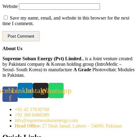
Website
Save my name, email, and website in this browser for the next
time I comment.
About Us
Supreme Solsun Energy (Pvt) Limited
., is a Joint venture created
by Pakistani company & Korean holding group (IntroMedic –
Seoul- South Korea) to manufacture
A Grade
Photovoltaic Modules
in Pakistan.
acebook-
Linkedin
Instagram
Whatsapp
f
+92 42 37630768
+92 300 8486589
info@supremesolsunenergy.com
Head Office:
27 Shah Jamal, Lahore – 54000, Pakistan