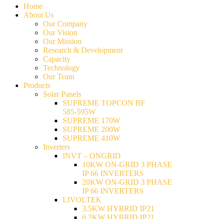
Home
About Us
Our Company
Our Vision
Our Mission
Research & Development
Capacity
Technology
Our Team
Products
Solar Panels
SUPREME TOPCON BF
585-595W
SUPREME 170W
SUPREME 200W
SUPREME 410W
Inverters
INVT – ONGRID
10KW ON-GRID 3 PHASE
IP 66 INVERTERS
20KW ON-GRID 3 PHASE
IP 66 INVERTERS
LIVOLTEK
3.5KW HYBRID IP21
6.2KW HYBRID IP21