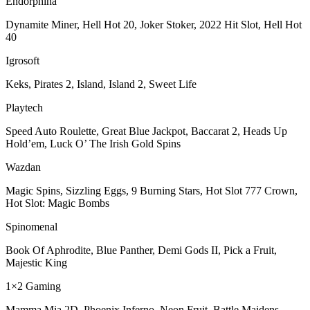
Endorphina
Dynamite Miner, Hell Hot 20, Joker Stoker, 2022 Hit Slot, Hell Hot
40
Igrosoft
Keks, Pirates 2, Island, Island 2, Sweet Life
Playtech
Speed Auto Roulette, Great Blue Jackpot, Baccarat 2, Heads Up
Hold’em, Luck O’ The Irish Gold Spins
Wazdan
Magic Spins, Sizzling Eggs, 9 Burning Stars, Hot Slot 777 Crown,
Hot Slot: Magic Bombs
Spinomenal
Book Of Aphrodite, Blue Panther, Demi Gods II, Pick a Fruit,
Majestic King
1×2 Gaming
Mamma Mia 2D, Phoenix Inferno, Neon Fruit, Battle Maidens,