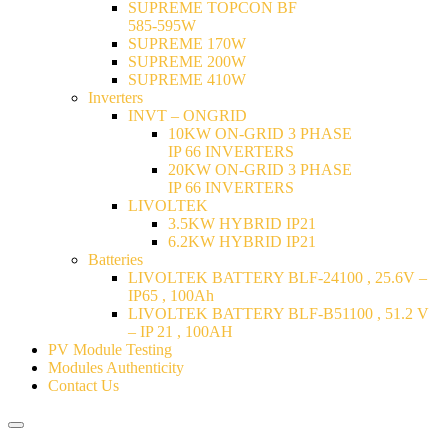
SUPREME TOPCON BF
585-595W
SUPREME 170W
SUPREME 200W
SUPREME 410W
Inverters
INVT – ONGRID
10KW ON-GRID 3 PHASE
IP 66 INVERTERS
20KW ON-GRID 3 PHASE
IP 66 INVERTERS
LIVOLTEK
3.5KW HYBRID IP21
6.2KW HYBRID IP21
Batteries
LIVOLTEK BATTERY BLF-24100 , 25.6V –
IP65 , 100Ah
LIVOLTEK BATTERY BLF-B51100 , 51.2 V
– IP 21 , 100AH
PV Module Testing
Modules Authenticity
Contact Us