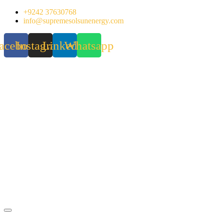
Skip
+9242 37630768
to
info@supremesolsunenergy.com
content
acebook
Instagram
Linkedin
Whatsapp