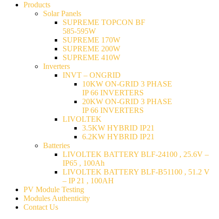
Products
Solar Panels
SUPREME TOPCON BF
585-595W
SUPREME 170W
SUPREME 200W
SUPREME 410W
Inverters
INVT – ONGRID
10KW ON-GRID 3 PHASE
IP 66 INVERTERS
20KW ON-GRID 3 PHASE
IP 66 INVERTERS
LIVOLTEK
3.5KW HYBRID IP21
6.2KW HYBRID IP21
Batteries
LIVOLTEK BATTERY BLF-24100 , 25.6V –
IP65 , 100Ah
LIVOLTEK BATTERY BLF-B51100 , 51.2 V
– IP 21 , 100AH
PV Module Testing
Modules Authenticity
Contact Us