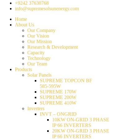
+9242 37630768
info@supremesolsunenergy.com
Home
About Us
Our Company
Our Vision
Our Mission
Research & Development
Capacity
Technology
Our Team
Products
Solar Panels
SUPREME TOPCON BF
585-595W
SUPREME 170W
SUPREME 200W
SUPREME 410W
Inverters
INVT – ONGRID
10KW ON-GRID 3 PHASE
IP 66 INVERTERS
20KW ON-GRID 3 PHASE
IP 66 INVERTERS