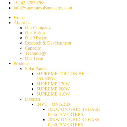
+9242 37630768
info@supremesolsunenergy.com
Home
About Us
Our Company
Our Vision
Our Mission
Research & Development
Capacity
Technology
Our Team
Products
Solar Panels
SUPREME TOPCON BF
585-595W
SUPREME 170W
SUPREME 200W
SUPREME 410W
Inverters
INVT – ONGRID
10KW ON-GRID 3 PHASE
IP 66 INVERTERS
20KW ON-GRID 3 PHASE
IP 66 INVERTERS