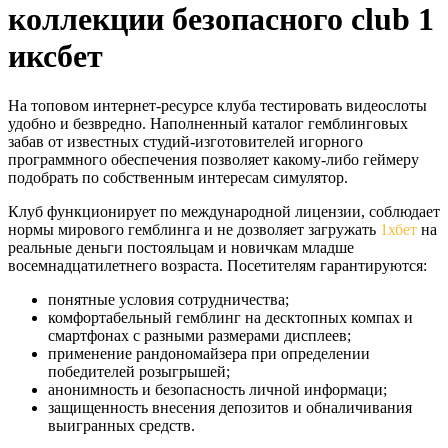
коллекции безопасного club 1
иксбет
На топовом интернет-ресурсе клуба тестировать видеослоты
удобно и безвредно. Наполненный каталог гемблинговых
забав от известных студий-изготовителей игорного
программного обеспечения позволяет какому-либо геймеру
подобрать по собственным интересам симулятор.
Клуб функционирует по международной лицензии, соблюдает
нормы мирового гемблинга и не дозволяет загружать
1хбет
на
реальные деньги постояльцам и новичкам младше
восемнадцатилетнего возраста. Посетителям гарантируются:
понятные условия сотрудничества;
комфортабельный гемблинг на десктопных компах и
смартфонах с разными размерами дисплеев;
применение рандономайзера при определении
победителей розыгрышей;
анонимность и безопасность личной информаци;
защищенность внесения депозитов и обналичивания
выигранных средств.