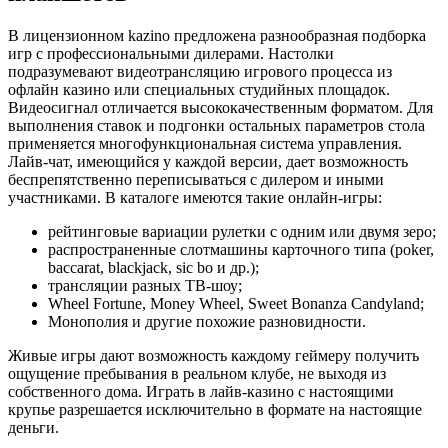
В лицензионном kazino предложена разнообразная подборка
игр с профессиональными дилерами. Настолки
подразумевают видеотрансляцию игрового процесса из
офлайн казино или специальных студийных площадок.
Видеосигнал отличается высококачественным форматом. Для
выполнения ставок и подгонки остальных параметров стола
применяется многофункциональная система управления.
Лайв-чат, имеющийся у каждой версии, дает возможность
беспрепятственно переписываться с дилером и иными
участниками. В каталоге имеются такие онлайн-игры:
рейтинговые вариации рулетки с одним или двумя зеро;
распространенные слотмашины карточного типа (poker,
baccarat, blackjack, sic bo и др.);
трансляции разных ТВ-шоу;
Wheel Fortune, Money Wheel, Sweet Bonanza Candyland;
Монополия и другие похожие разновидности.
Живые игры дают возможность каждому геймеру получить
ощущение пребывания в реальном клубе, не выходя из
собственного дома. Играть в лайв-казино с настоящими
крупье разрешается исключительно в формате на настоящие
деньги.