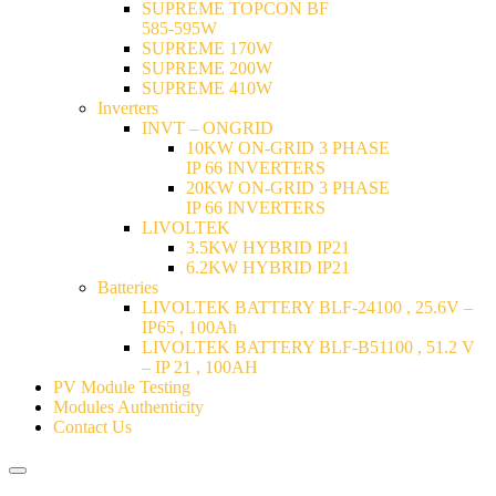
SUPREME TOPCON BF
585-595W
SUPREME 170W
SUPREME 200W
SUPREME 410W
Inverters
INVT – ONGRID
10KW ON-GRID 3 PHASE
IP 66 INVERTERS
20KW ON-GRID 3 PHASE
IP 66 INVERTERS
LIVOLTEK
3.5KW HYBRID IP21
6.2KW HYBRID IP21
Batteries
LIVOLTEK BATTERY BLF-24100 , 25.6V –
IP65 , 100Ah
LIVOLTEK BATTERY BLF-B51100 , 51.2 V
– IP 21 , 100AH
PV Module Testing
Modules Authenticity
Contact Us