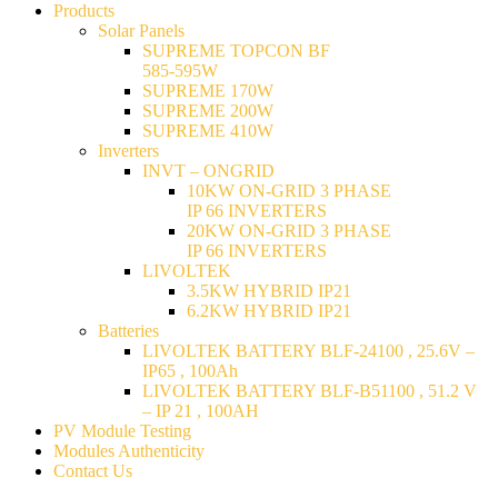
Products
Solar Panels
SUPREME TOPCON BF
585-595W
SUPREME 170W
SUPREME 200W
SUPREME 410W
Inverters
INVT – ONGRID
10KW ON-GRID 3 PHASE
IP 66 INVERTERS
20KW ON-GRID 3 PHASE
IP 66 INVERTERS
LIVOLTEK
3.5KW HYBRID IP21
6.2KW HYBRID IP21
Batteries
LIVOLTEK BATTERY BLF-24100 , 25.6V –
IP65 , 100Ah
LIVOLTEK BATTERY BLF-B51100 , 51.2 V
– IP 21 , 100AH
PV Module Testing
Modules Authenticity
Contact Us