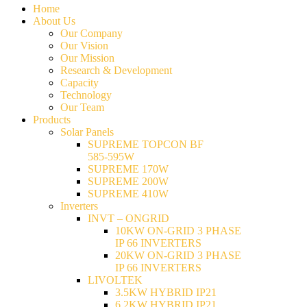
Home
About Us
Our Company
Our Vision
Our Mission
Research & Development
Capacity
Technology
Our Team
Products
Solar Panels
SUPREME TOPCON BF
585-595W
SUPREME 170W
SUPREME 200W
SUPREME 410W
Inverters
INVT – ONGRID
10KW ON-GRID 3 PHASE
IP 66 INVERTERS
20KW ON-GRID 3 PHASE
IP 66 INVERTERS
LIVOLTEK
3.5KW HYBRID IP21
6.2KW HYBRID IP21