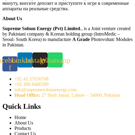
минуту, внесите депозит и приступите к игре в современные
аппараты на реальные средства.
About Us
Supreme Solsun Energy (Pvt) Limited
., is a Joint venture created
by Pakistani company & Korean holding group (IntroMedic –
Seoul- South Korea) to manufacture
A Grade
Photovoltaic Modules
in Pakistan.
acebook-
Linkedin
Instagram
Whatsapp
f
+92 42 37630768
+92 300 8486589
info@supremesolsunenergy.com
Head Office:
27 Shah Jamal, Lahore – 54000, Pakistan
Quick Links
Home
About Us
Products
Contact Us