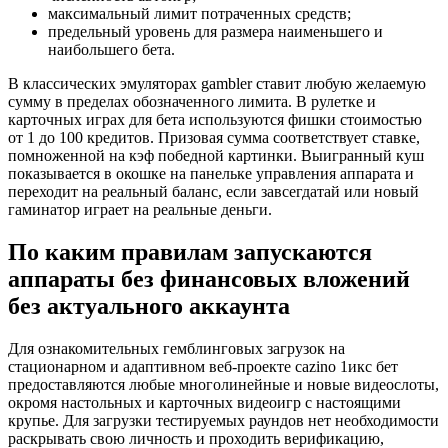
максимальный лимит потраченных средств;
предельный уровень для размера наименьшего и
наибольшего бета.
В классических эмуляторах gambler ставит любую желаемую
сумму в пределах обозначенного лимита. В рулетке и
карточных играх для бета используются фишки стоимостью
от 1 до 100 кредитов. Призовая сумма соответствует ставке,
помноженной на кэф победной картинки. Выигранный куш
показывается в окошке на панельке управления аппарата и
переходит на реальный баланс, если завсегдатай или новый
гаминатор играет на реальные деньги.
По каким правилам запускаются
аппараты без финансовых вложений
без актуального аккаунта
Для ознакомительных гемблинговых загрузок на
стационарном и адаптивном веб-проекте cazino 1икс бет
предоставляются любые многолинейные и новые видеослоты,
окромя настольных и карточных видеоигр с настоящими
крупье. Для загрузки тестируемых раундов нет необходимости
раскрывать свою личность и проходить верификацию,