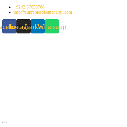
Skip
+9242 37630768
to
info@supremesolsunenergy.com
content
acebook
Instagram
Linkedin
Whatsapp