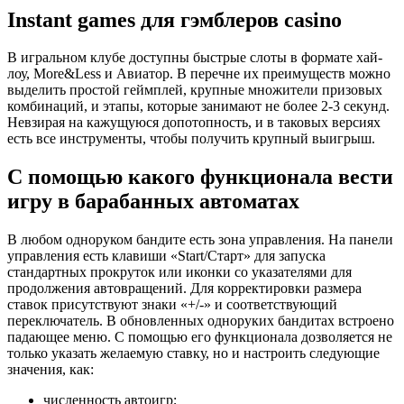
Instant games для гэмблеров casino
В игральном клубе доступны быстрые слоты в формате хай-
лоу, More&Less и Авиатор. В перечне их преимуществ можно
выделить простой геймплей, крупные множители призовых
комбинаций, и этапы, которые занимают не более 2-3 секунд.
Невзирая на кажущуюся допотопность, и в таковых версиях
есть все инструменты, чтобы получить крупный выигрыш.
С помощью какого функционала вести
игру в барабанных автоматах
В любом одноруком бандите есть зона управления. На панели
управления есть клавиши «Start/Старт» для запуска
стандартных прокруток или иконки со указателями для
продолжения автовращений. Для корректировки размера
ставок присутствуют знаки «+/-» и соответствующий
переключатель. В обновленных одноруких бандитах встроено
падающее меню. С помощью его функционала дозволяется не
только указать желаемую ставку, но и настроить следующие
значения, как:
численность автоигр;