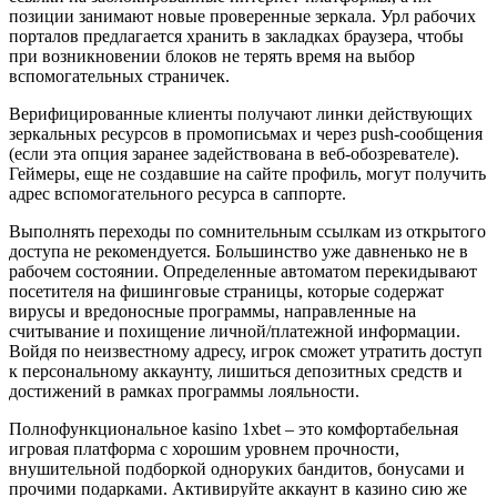
позиции занимают новые проверенные зеркала. Урл рабочих
порталов предлагается хранить в закладках браузера, чтобы
при возникновении блоков не терять время на выбор
вспомогательных страничек.
Верифицированные клиенты получают линки действующих
зеркальных ресурсов в промописьмах и через push-сообщения
(если эта опция заранее задействована в веб-обозревателе).
Геймеры, еще не создавшие на сайте профиль, могут получить
адрес вспомогательного ресурса в саппорте.
Выполнять переходы по сомнительным ссылкам из открытого
доступа не рекомендуется. Большинство уже давненько не в
рабочем состоянии. Определенные автоматом перекидывают
посетителя на фишинговые страницы, которые содержат
вирусы и вредоносные программы, направленные на
считывание и похищение личной/платежной информации.
Войдя по неизвестному адресу, игрок сможет утратить доступ
к персональному аккаунту, лишиться депозитных средств и
достижений в рамках программы лояльности.
Полнофункциональное kasino 1xbet – это комфортабельная
игровая платформа с хорошим уровнем прочности,
внушительной подборкой одноруких бандитов, бонусами и
прочими подарками. Активируйте аккаунт в казино сию же