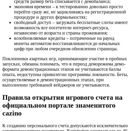
средств размер бета списывается с демобаланса;
экономия времени – к тестированию довольно просто
перейти сразу же, не зацикливаясь на регистрационной
процедуре и других формальностях;
свободный доступ – загружать бесплатные слоты имеют
возможность все посетители интернет-ресурса,
независимо от возраста и страны проживания;
возобновляемые кредиты – потраченные на раунд
монеты автоматом восстанавливаются до начальных
цифр при любом очередном обновлении страницы.
Поклонники азартных игр, принимающие участие в пробных
запусках, обязаны понимать, что в период деморежима демо-
формата демонстрационных этапов не учитываются баллы
опыта, недоступны привилегии программы лояльности. Беты,
осуществляемые в демонстрационных этапах, при
выполнении требований вейджеров не учитываются.
Правила открытия игрового счета на
официальном портале знаменитого
cazino
К созданию персонального счета допускаются исключительно
совершеннолетние посетители. Registration занимает где-то 40-