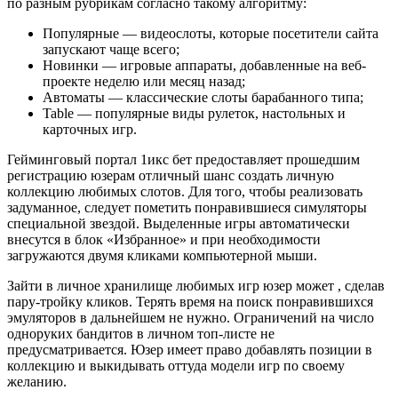
по разным рубрикам согласно такому алгоритму:
Популярные — видеослоты, которые посетители сайта
запускают чаще всего;
Новинки — игровые аппараты, добавленные на веб-
проекте неделю или месяц назад;
Автоматы — классические слоты барабанного типа;
Table — популярные виды рулеток, настольных и
карточных игр.
Гейминговый портал 1икс бет предоставляет прошедшим
регистрацию юзерам отличный шанс создать личную
коллекцию любимых слотов. Для того, чтобы реализовать
задуманное, следует пометить понравившиеся симуляторы
специальной звездой. Выделенные игры автоматически
внесутся в блок «Избранное» и при необходимости
загружаются двумя кликами компьютерной мыши.
Зайти в личное хранилище любимых игр юзер может , сделав
пару-тройку кликов. Терять время на поиск понравившихся
эмуляторов в дальнейшем не нужно. Ограничений на число
одноруких бандитов в личном топ-листе не
предусматривается. Юзер имеет право добавлять позиции в
коллекцию и выкидывать оттуда модели игр по своему
желанию.