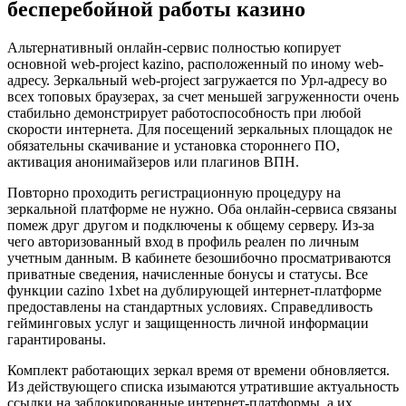
бесперебойной работы казино
Альтернативный онлайн-сервис полностью копирует
основной web-project kazino, расположенный по иному web-
адресу. Зеркальный web-project загружается по Урл-адресу во
всех топовых браузерах, за счет меньшей загруженности очень
стабильно демонстрирует работоспособность при любой
скорости интернета. Для посещений зеркальных площадок не
обязательны скачивание и установка стороннего ПО,
активация анонимайзеров или плагинов ВПН.
Повторно проходить регистрационную процедуру на
зеркальной платформе не нужно. Оба онлайн-сервиса связаны
помеж друг другом и подключены к общему серверу. Из-за
чего авторизованный вход в профиль реален по личным
учетным данным. В кабинете безошибочно просматриваются
приватные сведения, начисленные бонусы и статусы. Все
функции cazino 1xbet на дублирующей интернет-платформе
предоставлены на стандартных условиях. Справедливость
гейминговых услуг и защищенность личной информации
гарантированы.
Комплект работающих зеркал время от времени обновляется.
Из действующего списка изымаются утратившие актуальность
ссылки на заблокированные интернет-платформы, а их