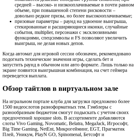
средней – высоко- и низкооплачиваемые в почти равном
объеме, при повышенной степени рисковости –
довольно редкие призы, но более высокооплачиваемые;
призовые параметры – раунд на удвоение выигрыша,
стекированные и расширяющиеся иконки, случайные
события, multiplier, персонажи с эксклюзивными
функциями, спецсимволы и FS позволяют увеличить
выигрыш, не делая новых депов.
Когда автомат для игровой сессии обозначен, рекомендовано
подогнать технические значения игры, сделать бет и
запустить раунд в обычном или авто формате. Лишь только на
экране появится выигрышная комбинация, на счет геймера
переведется выплата.
Обзор тайтлов в виртуальном зале
На игральном портале клуба для загрузки предложено более
1500 видеослотов разноформатных тем. Гэмблеры с
разнообразным бюджетом смогут подыскать с учетом своих
предпочтений хорошие slots. В ассортименте добавляются
слоты Vivo Gaming, Novomatic, Belatra, MegaJack, Игрософт,
Big Time Gaming, NetEnt, Микрогейминг, EGT, Прагматик
Плей, Уникум, PlayN GO, Spinomenal, Бетсофт и