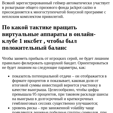
Всякий зарегистрированный геймер автоматически участвует
в розыгрыше общего призового фонда jackpot cazino и
присоединяется к многоступенчатой бонусной программе с
неплохим комплектом привилегий.
По какой тактике вращать
виртуальные аппараты в онлайн-
клубе 1 иксбет , чтобы был
положительный баланс
Чтобы заиметь прибыль от игроцких серий, не будет лишним
правильно фильтровать однорукий бандит. Ориентироваться
не будет лишним на следующие параметры, как:
показатель потенциальной отдачи – он отображается в
формате процентов и показывает, каковая доля от
итоговой суммы инвестиций вернется участнику в
качестве выигрыша. Целесообразно, чтобы цифра
превышала 95 процентов, при таковом раскладе шансы
на выигрыш в долгосрочный и краткосрочных
гемблинговых сессиях существенно улучшаются;
уровень риска – при заниженной volatility чаще
появляются дешевые победные группы символов, при