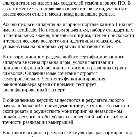
альтернативных известных создателей гемблингового ПО. В
ассортименте часто появляются рейтинговые видеослоты в
классическом стиле и месяц назад вышедшие релизы.
Абсолютно все аппараты на игорном портале казино 1 иксбет
имеют certificate. По игорным значениям, набору стандартных
и специальных знаков, призовым опциям, степени рисковости
и теоретическому возврату они идентичны показателям,
упомянутым на обзорных сервисах производителей.
В информационном разделе любого сертифицированного
аппарата внесены правила игры, условия активации
призовых функций, величины стоимости различных групп
символов. Оплачиваемые сочетания строятся
самопроизвольно. Честность функционирования
рандономайзера время от времени тестирует
квалифицированный эксперт.
В обновленных версиях видеослотов в результате любого
раунда в блоке «История» демонстрируется хэш. Его можно
скопировать и осуществить мониторинг на независимом
онлайн-ресурсе, чтобы убедиться в честной работе kazino и
точности реализации выигрышей.
В каталоге игорного ресурса все эмуляторы расформированы