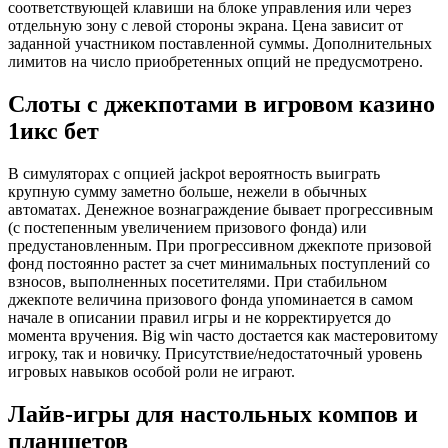
соответствующей клавиши на блоке управления или через
отдельную зону с левой стороны экрана. Цена зависит от
заданной участником поставленной суммы. Дополнительных
лимитов на число приобретенных опций не предусмотрено.
Слоты с джекпотами в игровом казино
1икс бет
В симуляторах с опцией jackpot вероятность выиграть
крупную сумму заметно больше, нежели в обычных
автоматах. Денежное вознаграждение бывает прогрессивным
(с постепенным увеличением призового фонда) или
предустановленным. При прогрессивном джекпоте призовой
фонд постоянно растет за счет минимальных поступлений со
взносов, выполненных посетителями. При стабильном
джекпоте величина призового фонда упоминается в самом
начале в описании правил игры и не корректируется до
момента вручения. Big win часто достается как мастеровитому
игроку, так и новичку. Присутствие/недостаточный уровень
игровых навыков особой роли не играют.
Лайв-игры для настольных компов и
планшетов