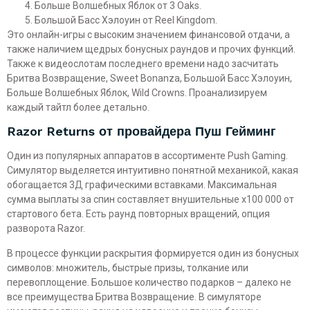
Больше Волшебных Яблок от 3 Oaks.
Большой Басс Хэлоуин от Reel Kingdom.
Это онлайн-игры с высоким значением финансовой отдачи, а
также наличием щедрых бонусных раундов и прочих функций.
Также к видеослотам последнего времени надо засчитать
Бритва Возвращение, Sweet Bonanza, Большой Басс Хэлоуин,
Больше Волшебных Яблок, Wild Crowns. Проанализируем
каждый тайтл более детально.
Razor Returns от провайдера Пуш Гейминг
Один из популярных аппаратов в ассортименте Push Gaming.
Симулятор выделяется интуитивно понятной механикой, какая
обогащается 3Д графическими вставками. Максимальная
сумма выплаты за спин составляет внушительные х100 000 от
стартового бета. Есть раунд повторных вращений, опция
разворота Razor.
В процессе функции раскрытия формируется один из бонусных
символов: множитель, быстрые призы, толкание или
перевоплощение. Большое количество подарков – далеко не
все преимущества Бритва Возвращение. В симуляторе