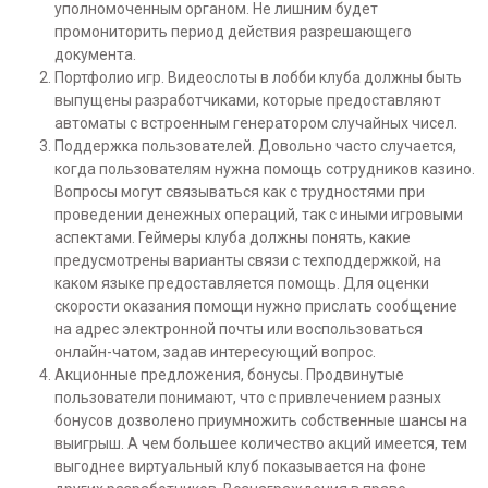
уполномоченным органом. Не лишним будет
промониторить период действия разрешающего
документа.
Портфолио игр. Видеослоты в лобби клуба должны быть
выпущены разработчиками, которые предоставляют
автоматы с встроенным генератором случайных чисел.
Поддержка пользователей. Довольно часто случается,
когда пользователям нужна помощь сотрудников казино.
Вопросы могут связываться как с трудностями при
проведении денежных операций, так с иными игровыми
аспектами. Геймеры клуба должны понять, какие
предусмотрены варианты связи с техподдержкой, на
каком языке предоставляется помощь. Для оценки
скорости оказания помощи нужно прислать сообщение
на адрес электронной почты или воспользоваться
онлайн-чатом, задав интересующий вопрос.
Акционные предложения, бонусы. Продвинутые
пользователи понимают, что с привлечением разных
бонусов дозволено приумножить собственные шансы на
выигрыш. А чем большее количество акций имеется, тем
выгоднее виртуальный клуб показывается на фоне