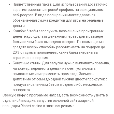
Приветственный пакет. Для использования достаточно
зарегистрировать игровой профиль на официальном
веб-ресурсе. В виде поощрения может даваться
обозначенная сумма кредитов для игры на реальные
деньги.
Кэшбэк. Чтобы заполучить возмещение проигранных
денег, надо сделать денежных переводов в размере
больше, чем было выведено средств. По возмещению
средств юзеры способны рассчитывать на подарок до
20% от суммы пополнения, какие были внесены за
ограниченное время.
Бонусные спины. Для запуска нужно выполнить правила,
например, перевести деньги на счет, установить
приложение или применить промокод. Заиметь
допустимо от семи до одной тысячи двести прокруток с
предустановленным бетом в одном либо нескольких
аппаратах.
Свежую инфу о программе наград есть возможность узнать в
отдельной вкладке, запустив основной сайт азартной
площадки Riobet casino в платном режиме.