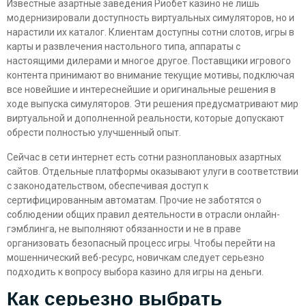
Известные азартные заведения Риобет казино не лишь
модернизировали доступность виртуальных симуляторов, но и
нарастили их каталог. Клиентам доступны сотни слотов, игры в
карты и развлечения настольного типа, аппараты с
настоящими дилерами и многое другое. Поставщики игрового
контента принимают во внимание текущие мотивы, подключая
все новейшие и интереснейшие и оригинальные решения в
ходе выпуска симуляторов. Эти решения предусматривают мир
виртуальной и дополненной реальности, которые допускают
обрести полностью улучшенный опыт.
Сейчас в сети интернет есть сотни разноплановых азартных
сайтов. Отдельные платформы оказывают улуги в соответствии
с законодательством, обеспечивая доступ к
сертифицированным автоматам. Прочие не заботятся о
соблюдении общих правил деятельности в отрасли онлайн-
гэмблинга, не выполняют обязанности и не в праве
организовать безопасный процесс игры. Чтобы перейти на
мошеннический веб-ресурс, новичкам следует серьезно
подходить к вопросу выбора казино для игры на деньги.
Как серьезно выбрать